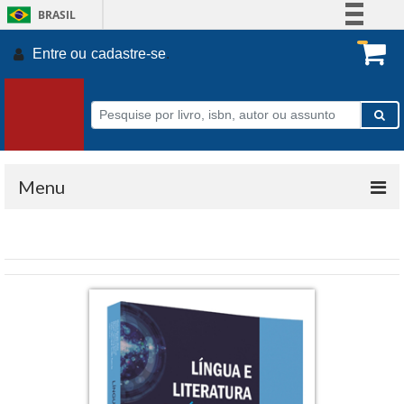
BRASIL
Simplifique!
Entre ou
cadastre-se
.
Comunica BR
Participe
Acesso à informação
Legislação
Canais
Menu