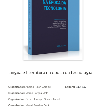
Língua e literatura na época da tecnologia
Organizador:
Anelise Reich Corseuil
|
Editora:
EdUFSC
Organizador:
Mailce Borges Mota
Organizador:
Celso Henrique Soufen Tumolo
Organizador:
Magali Sperling Beck