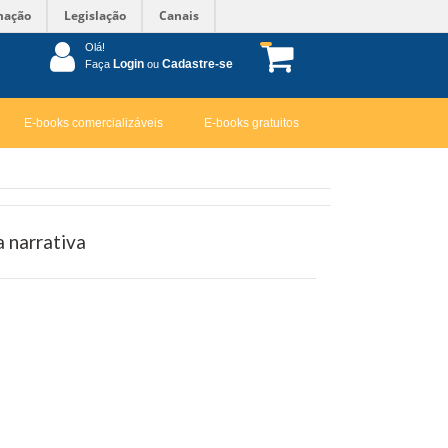
mação
Legislação
Canais
Olá!
Login
Cadastre-se
Faça
ou
E-books comercializáveis
E-books gratuitos
a narrativa