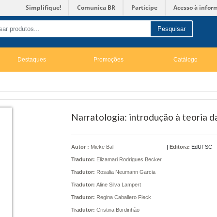
Simplifique!
Comunica BR
Participe
Acesso à infor
Pesquisar
Destaques
Promoções
Catálogo
Narratologia: introdução à teoria d
Autor :
Mieke Bal
|
Editora:
EdUFSC
Tradutor:
Elizamari Rodrigues Becker
Tradutor:
Rosalia Neumann Garcia
Tradutor:
Aline Silva Lampert
Tradutor:
Regina Caballero Fleck
Tradutor:
Cristina Bordinhão