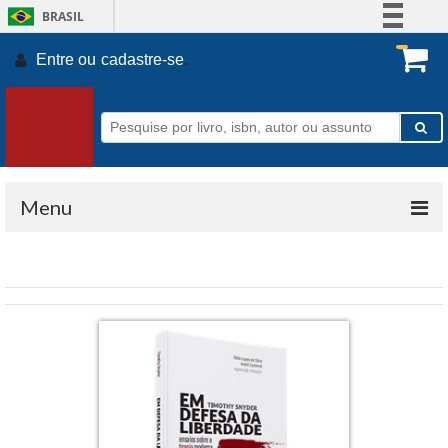
BRASIL
Simplifique!
Entre ou
cadastre-se
.
Comunica BR
Participe
Acesso à informação
Legislação
Canais
Menu