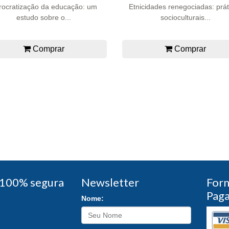
rocratização da educação: um
Etnicidades renegociadas: prát
estudo sobre o...
socioculturais...
Comprar
Comprar
100% segura
Newsletter
For
Pag
Nome: