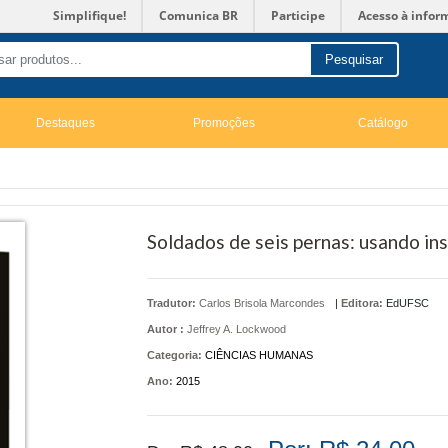
Simplifique!
Comunica BR
Participe
Acesso à infor
Pesquisar
Destaques
Promoções
Catálogo
Soldados de seis pernas: usando in
Tradutor:
Carlos Brisola Marcondes
|
Editora:
EdUFSC
Autor :
Jeffrey A. Lockwood
Categoria:
CIÊNCIAS HUMANAS
Ano:
2015