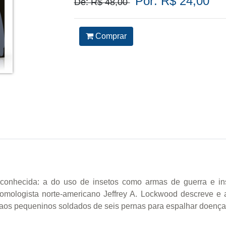
Por: R$ 24,00
De: R$ 48,00
Comprar
 conhecida: a do uso de insetos como armas de guerra e ins
tomologista norte-americano Jeffrey A. Lockwood descreve e 
 aos pequeninos soldados de seis pernas para espalhar doenças