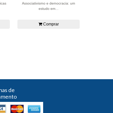
icas
Associativismo e democracia: um
estudo em...
Comprar
mas de
amento