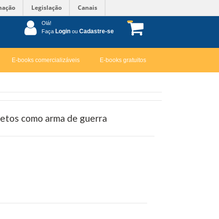
mação
Legislação
Canais
Olá!
Login
Cadastre-se
Faça
ou
E-books comercializáveis
E-books gratuitos
setos como arma de guerra