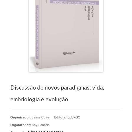
Discussão de novos paradigmas: vida,
embriologia e evolução
Organizador:
Jaime Cofre
|
Editora:
EdUFSC
Organizador:
Kay Saalfeld