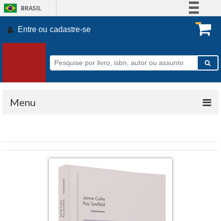
BRASIL
Simplifique!
Entre ou
cadastre-se
.
Comunica BR
Participe
Acesso à informação
Legislação
Canais
Menu