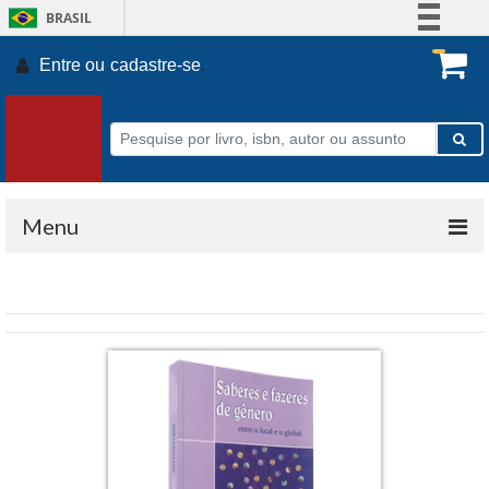
BRASIL
Simplifique!
Entre ou
cadastre-se
.
Comunica BR
Participe
Acesso à informação
Legislação
Canais
Menu