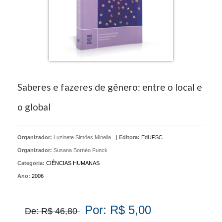
Saberes e fazeres de gênero: entre o local e
o global
Organizador:
Luzinete Simões Minella
|
Editora:
EdUFSC
Organizador:
Susana Bornéo Funck
Categoria:
CIÊNCIAS HUMANAS
Ano:
2006
Por: R$ 5,00
De: R$ 46,80