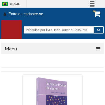
BRASIL
Simplifique!
Entre ou
cadastre-se
.
Comunica BR
Participe
Acesso à informação
Legislação
Canais
Menu