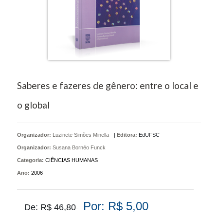
Saberes e fazeres de gênero: entre o local e
o global
Organizador:
Luzinete Simões Minella
|
Editora:
EdUFSC
Organizador:
Susana Bornéo Funck
Categoria:
CIÊNCIAS HUMANAS
Ano:
2006
Por: R$ 5,00
De: R$ 46,80