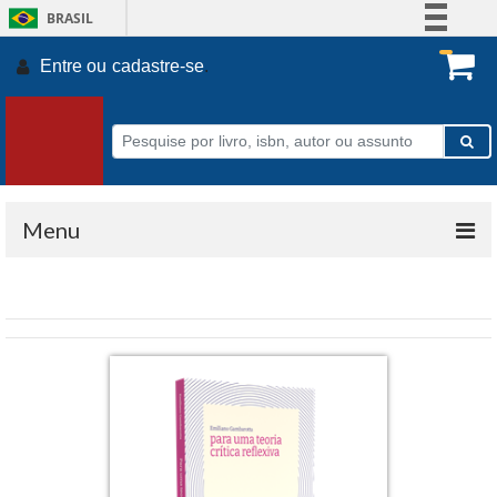
BRASIL
Simplifique!
Entre ou
cadastre-se
.
Comunica BR
Participe
Acesso à informação
Legislação
Canais
Menu