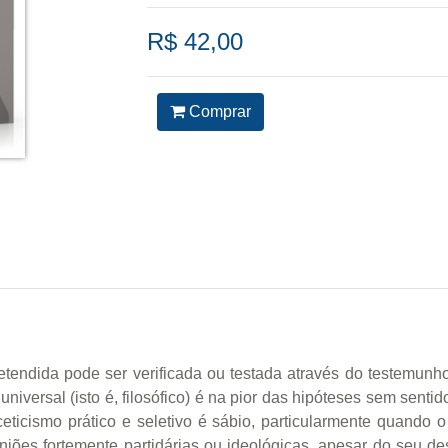
R$ 42,00
Comprar
tendida pode ser verificada ou testada através do testemun
niversal (isto é, filosófico) é na pior das hipóteses sem sent
ticismo prático e seletivo é sábio, particularmente quando 
iões fortemente partidárias ou ideológicas, apesar do seu des