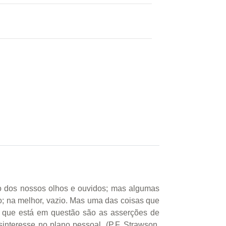
ho dos nossos olhos e ouvidos; mas algumas
ido; na melhor, vazio. Mas uma das coisas que
o que está em questão são as asserções de
interesse no plano pessoal. (P.F. Strawson,