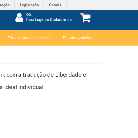
mação
Legislação
Canais
Olá!
Login
Cadastre-se
Faça
ou
E-books comercializáveis
E-books gratuitos
on: com a tradução de Liberdade e
 ideal individual