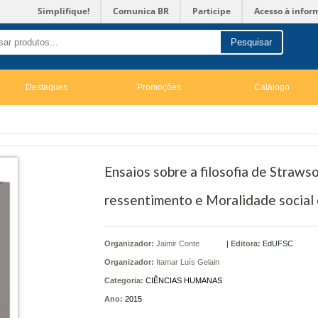
Simplifique!
Comunica BR
Participe
Acesso à infor
Pesquisar
Destaques
Promoções
Catálogo
Ensaios sobre a filosofia de Straws
ressentimento e Moralidade social e
Organizador:
Jaimir Conte
|
Editora:
EdUFSC
Organizador:
Itamar Luís Gelain
Categoria:
CIÊNCIAS HUMANAS
Ano:
2015