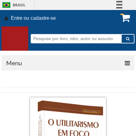
BRASIL
Simplifique!
Entre ou
cadastre-se
.
Comunica BR
Participe
Acesso à informação
Legislação
Canais
Menu