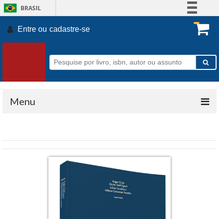
BRASIL
Simplifique!
Entre ou
cadastre-se
.
Comunica BR
Participe
Acesso à informação
Legislação
Canais
Menu