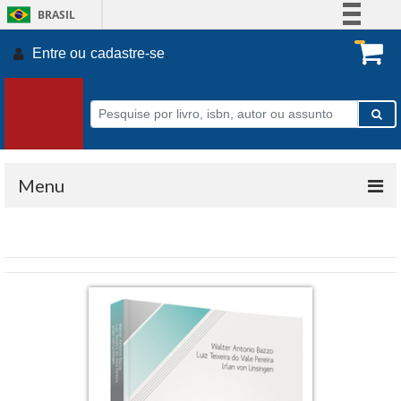
BRASIL
Simplifique!
Entre ou
cadastre-se
.
Comunica BR
Participe
Acesso à informação
Legislação
Canais
Menu