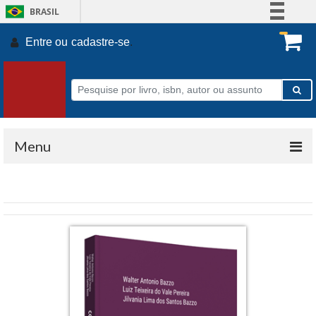
BRASIL
Simplifique!
Entre ou
cadastre-se
.
Comunica BR
Participe
Acesso à informação
Legislação
Canais
Menu