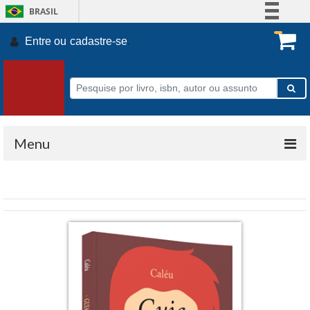
BRASIL
Simplifique!
Entre ou
cadastre-se
.
Comunica BR
Participe
Acesso à informação
Legislação
Canais
Menu