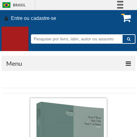
BRASIL
Simplifique!
Entre ou
cadastre-se
.
Comunica BR
Participe
Acesso à informação
Legislação
Canais
Menu