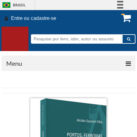
BRASIL
Simplifique!
Entre ou
cadastre-se
.
Comunica BR
Participe
Acesso à informação
Legislação
Canais
Menu