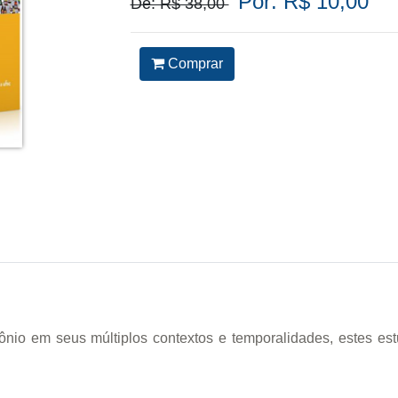
Por: R$ 10,00
De: R$ 38,00
Comprar
io em seus múltiplos contextos e temporalidades, estes estud