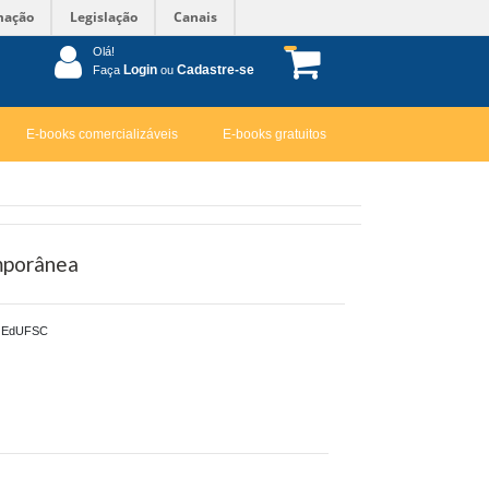
mação
Legislação
Canais
Olá!
Login
Cadastre-se
Faça
ou
E-books comercializáveis
E-books gratuitos
emporânea
EdUFSC