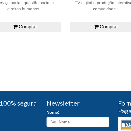
rviço social: questão social e
TV digital e produção interativ
direitos humanos...
comunidade...
Comprar
Comprar
100% segura
Newsletter
For
Pag
Nome: