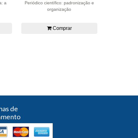
a: a
Periódico científico: padronização e
organização
Comprar
mas de
amento