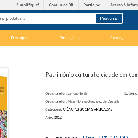
Simplifique!
Comunica BR
Participe
Acesso à infor
Pesquisar
Destaques
Promoções
Catálogo
Patrimônio cultural e cidade cont
Organizador:
Letícia Nardi
|
Editora:
Organizador:
Alicia Norma González de Castells
Categoria:
CIÊNCIAS SOCIAIS APLICADAS
Ano:
2012