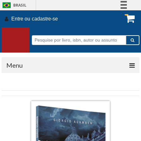
BRASIL
Simplifique!
Entre ou
cadastre-se
.
Comunica BR
Participe
Acesso à informação
Legislação
Canais
Menu