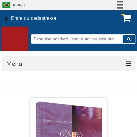
BRASIL
Simplifique!
Entre ou
cadastre-se
.
Comunica BR
Participe
Acesso à informação
Legislação
Canais
Menu