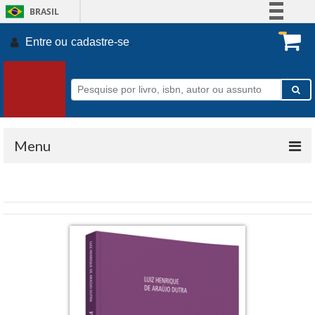
BRASIL
Simplifique!
Entre ou
cadastre-se
.
Comunica BR
Participe
Acesso à informação
Legislação
Canais
Menu