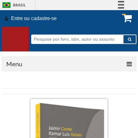
BRASIL
Simplifique!
Entre ou
cadastre-se
.
Comunica BR
Participe
Acesso à informação
Legislação
Canais
Menu