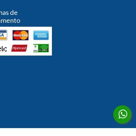
mas de
amento