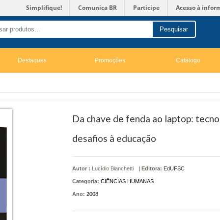
Simplifique!
Comunica BR
Participe
Acesso à infor
Pesquisar
Destaques
Promoções
Catálogo
Da chave de fenda ao laptop: tecnol
desafios à educação
Autor :
Lucídio Bianchetti
|
Editora:
EdUFSC
Categoria:
CIÊNCIAS HUMANAS
Ano:
2008