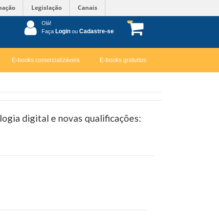
mação
Legislação
Canais
Olá!
Login
Cadastre-se
Faça
ou
E-books comercializáveis
E-books gratuitos
ogia digital e novas qualificações: