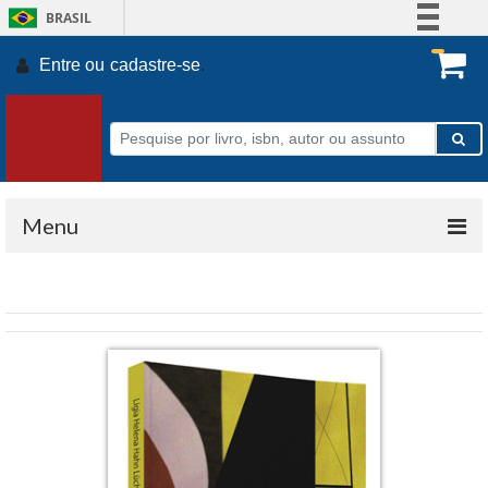
BRASIL
Simplifique!
Entre ou
cadastre-se
.
Comunica BR
Participe
Acesso à informação
Legislação
Canais
Menu