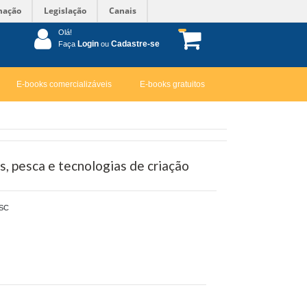
mação
Legislação
Canais
Olá!
Login
Cadastre-se
Faça
ou
E-books comercializáveis
E-books gratuitos
, pesca e tecnologias de criação
SC