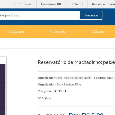
Simplifique!
Comunica BR
Participe
Acesso à infor
Pesquisar
Destaques
Promoções
Catálogo
Reservatório de Machadinho: peixes
Organizador:
Alex Pires de Oliveira Nuñer
|
Editora:
EdUF
Organizador:
Evoy Zaniboni Filho
Categoria:
BIOLOGIA
Ano:
2012