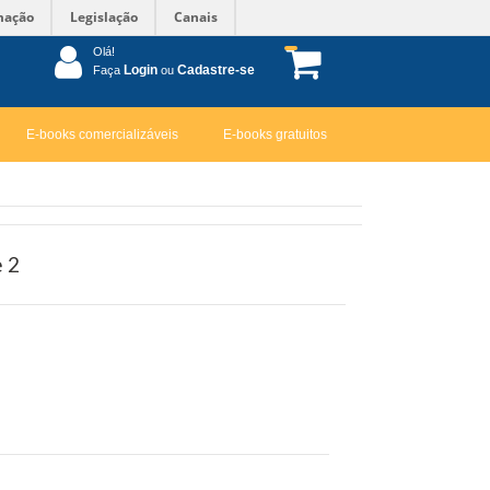
mação
Legislação
Canais
Olá!
Login
Cadastre-se
Faça
ou
E-books comercializáveis
E-books gratuitos
e 2