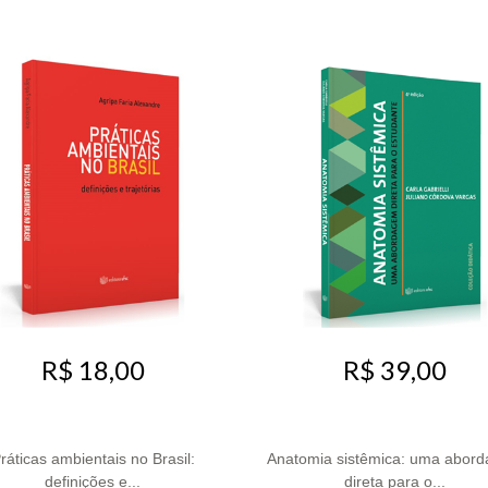
R$ 18,00
R$ 39,00
ráticas ambientais no Brasil:
Anatomia sistêmica: uma abor
definições e...
direta para o...