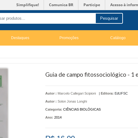
Simplifique!
Comunica BR
Participe
Acesso à infor
Pesquisar
Destaques
Promoções
Catálogo
Guia de campo fitossociológico - 1 
Autor :
Marcelo Callegari Scipioni
|
Editora:
EdUFSC
Autor :
Solon Jonas Longhi
Categoria:
CIÊNCIAS BIOLÓGICAS
Ano:
2014