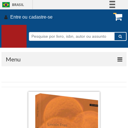
BRASIL
Simplifique!
Entre ou
cadastre-se
.
Comunica BR
Participe
Acesso à informação
Legislação
Canais
Menu