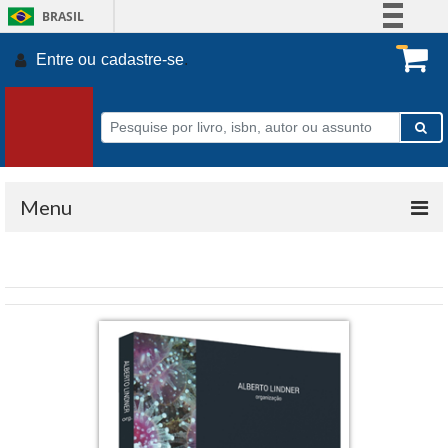
BRASIL
Simplifique!
Entre ou
cadastre-se
.
Comunica BR
Participe
Acesso à informação
Legislação
Canais
Menu