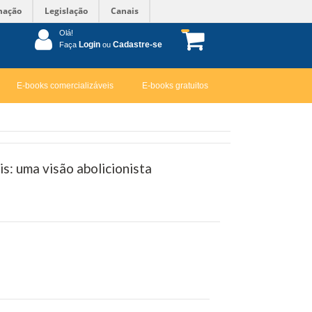
mação
Legislação
Canais
Olá!
Login
Cadastre-se
Faça
ou
E-books comercializáveis
E-books gratuitos
: uma visão abolicionista