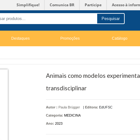
Simplifique!
Comunica BR
Participe
Acesso à infor
Pesquisar
Destaques
Promoções
Catálogo
Animais como modelos experimentais
transdisciplinar
Autor :
Paula Brügger
|
Editora:
EdUFSC
Categoria:
MEDICINA
Ano:
2023