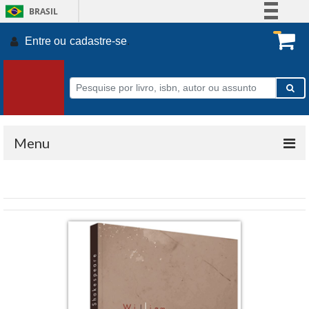
BRASIL
Simplifique!
Entre ou
cadastre-se
.
Comunica BR
Participe
Acesso à informação
Legislação
Canais
Menu