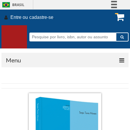
BRASIL
Simplifique!
Entre ou
cadastre-se
.
Comunica BR
Participe
Acesso à informação
Legislação
Canais
Menu