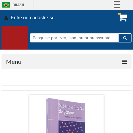
BRASIL
Simplifique!
Entre ou
cadastre-se
.
Comunica BR
Participe
Acesso à informação
Legislação
Canais
Menu