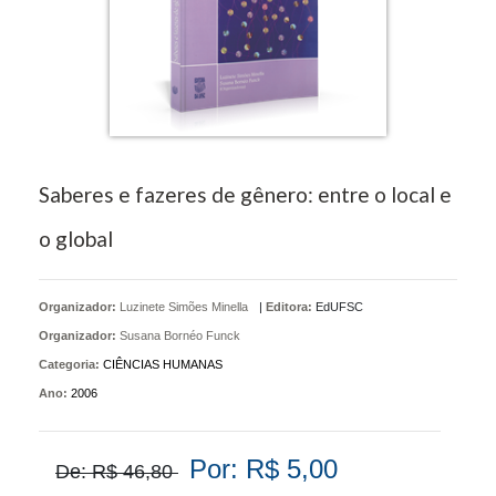
Saberes e fazeres de gênero: entre o local e
o global
Organizador:
Luzinete Simões Minella
|
Editora:
EdUFSC
Organizador:
Susana Bornéo Funck
Categoria:
CIÊNCIAS HUMANAS
Ano:
2006
Por: R$ 5,00
De: R$ 46,80