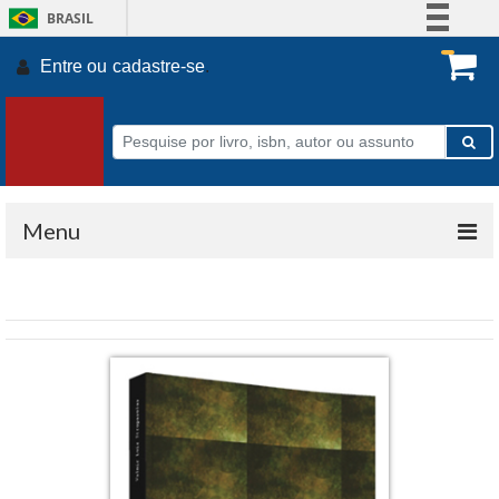
BRASIL
Simplifique!
Entre ou
cadastre-se
.
Comunica BR
Participe
Acesso à informação
Legislação
Canais
Menu