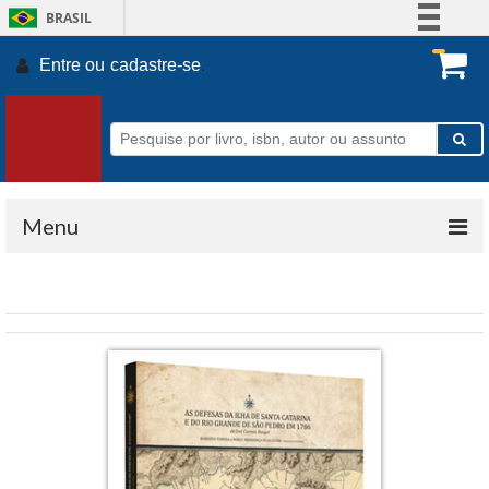
BRASIL
Simplifique!
Entre ou
cadastre-se
.
Comunica BR
Participe
Acesso à informação
Legislação
Canais
Menu