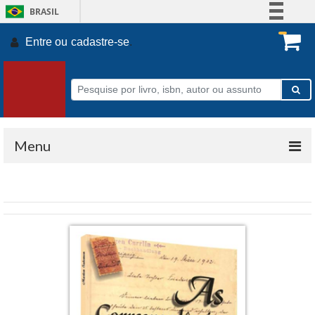
BRASIL
Simplifique!
Entre ou
cadastre-se
.
Comunica BR
Participe
Acesso à informação
Legislação
Canais
Menu